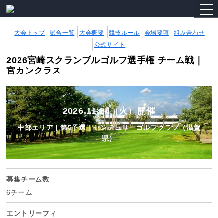
togg
navi
大会トップ
試合一覧
大会概要
競技ルール
会場要項
組み合わせ
公式サイト
2026宮崎スクランブルゴルフ選手権 チーム戦｜
宮カンクラス
2026.11.24（火）開催
中部エリア｜第5予選｜センチュリーゴルフクラブ（滋賀
県）
募集チーム数
6チーム
エントリーフィ