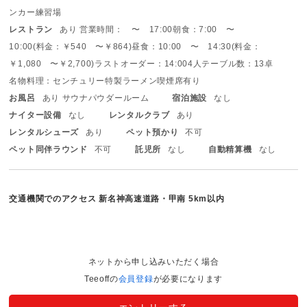
ンカー練習場
レストラン
あり 営業時間： 〜 17:00
朝食：7:00 〜
10:00(料金：￥540 〜￥864)
昼食：10:00 〜 14:30(料金：
￥1,080 〜￥2,700)
ラストオーダー：14:00
4人テーブル数：13卓
名物料理：センチュリー特製ラーメン
喫煙席有り
お風呂
あり サウナ
パウダールーム
宿泊施設
なし
ナイター設備
なし
レンタルクラブ
あり
レンタルシューズ
あり
ペット預かり
不可
ペット同伴ラウンド
不可
託児所
なし
自動精算機
なし
交通機関でのアクセス
新名神高速道路・甲南 5km以内
ネットから申し込みいただく場合
Teeoffの
会員登録
が必要になります