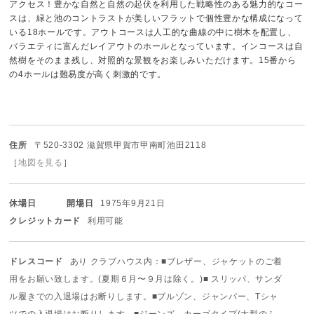
アクセス！豊かな自然と自然の起伏を利用した戦略性のある魅力的なコー
スは、緑と池のコントラストが美しいフラットで個性豊かな構成になって
いる18ホールです。アウトコースは人工的な曲線の中に樹木を配置し、
バラエティに富んだレイアウトのホールとなっています。インコースは自
然樹をそのまま残し、対照的な景観をお楽しみいただけます。15番から
の4ホールは難易度が高く刺激的です。
住所
〒520-3302 滋賀県甲賀市甲南町池田2118
［
地図を見る
］
休場日
開場日
1975年9月21日
クレジットカード
利用可能
ドレスコード
あり クラブハウス内：■ブレザー、ジャケットのご着
用をお願い致します。
(夏期６月〜９月は除く。)
■ スリッパ、サンダ
ル履きでの入退場はお断りします。
■ブルゾン、ジャンパー、Tシャ
ツでの入退場はお断りします。
■ジーンズ、カーゴタイプ(大型のふ