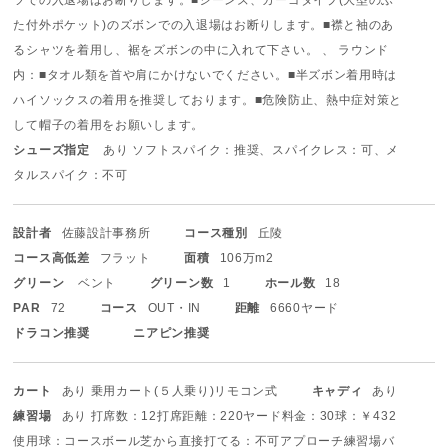
た付外ポケット)のズボンでの入退場はお断りします。
■襟と袖のあ
るシャツを着用し、裾をズボンの中に入れて下さい。 、 ラウンド
内：■タオル類を首や肩にかけないでください。
■半ズボン着用時は
ハイソックスの着用を推奨しております。
■危険防止、熱中症対策と
して帽子の着用をお願いします。
シューズ指定
あり ソフトスパイク：推奨、スパイクレス：可、メ
タルスパイク：不可
設計者
佐藤設計事務所
コース種別
丘陵
コース高低差
フラット
面積
106万m2
グリーン
ベント
グリーン数
1
ホール数
18
PAR
72
コース
OUT・IN
距離
6660ヤード
ドラコン推奨
ニアピン推奨
カート
あり 乗用カート(５人乗り)
リモコン式
キャディ
あり
練習場
あり 打席数：12打席
距離：220ヤード
料金：30球：￥432
使用球：コースボール
芝から直接打てる：不可
アプローチ練習場
バ