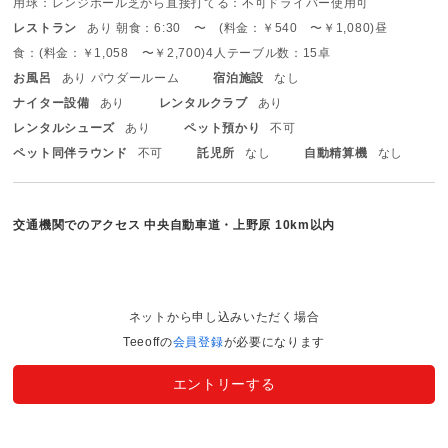
用球：レンジボール
芝から直接打てる：不可
ドライバー使用可
レストラン
あり 朝食：6:30 〜 (料金：￥540 〜￥1,080)
昼
食：(料金：￥1,058 〜￥2,700)
4人テーブル数：15卓
お風呂
あり パウダールーム
宿泊施設
なし
ナイター設備
あり
レンタルクラブ
あり
レンタルシューズ
あり
ペット預かり
不可
ペット同伴ラウンド
不可
託児所
なし
自動精算機
なし
交通機関でのアクセス
中央自動車道・上野原 10km以内
ネットから申し込みいただく場合
Teeoffの
会員登録
が必要になります
エントリーする