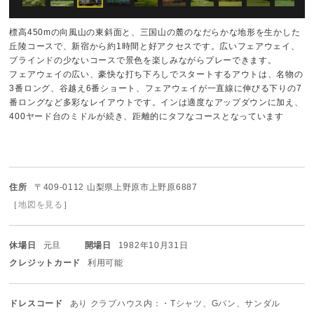
標高450mの向風山の東斜面と、三国山の麓のなだらかな地形を生かした
丘陵コースで、新宿から約1時間と好アクセスです。広いフェアウェイ、
ブラインドの少ないコースで景色を楽しみながらプレーできます。
フェアウェイの広い、豪快な打ち下ろしでスタートするアウトは、名物の
3番ロング、谷越え6番ショート、フェアウェイが一直線に伸びる下りの7
番ロングなど多彩なレイアウトです。インは適度なアップダウンに加え、
400ヤード台のミドルが続き、距離的にタフなコースとなっています
住所
〒409-0112 山梨県上野原市上野原6887
［
地図を見る
］
休場日
元旦
開場日
1982年10月31日
クレジットカード
利用可能
ドレスコード
あり クラブハウス内：・Tシャツ、Gパン、サンダル