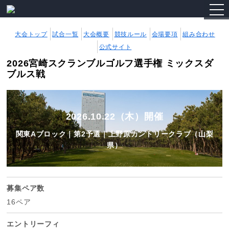
togg
navi
大会トップ
試合一覧
大会概要
競技ルール
会場要項
組み合わせ
公式サイト
2026宮崎スクランブルゴルフ選手権 ミックスダ
ブルス戦
2026.10.22（木）開催
関東Aブロック｜第2予選｜上野原カントリークラブ（山梨
県）
募集ペア数
16ペア
エントリーフィ