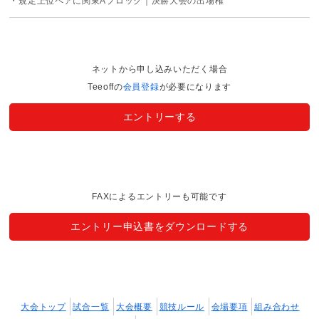
・規定上位ペアに関東Aブロック｜決勝大会の出場権
ネットから申し込みいただく場合
Teeoffの
会員登録
が必要になります
エントリーする
FAXによるエントリーも可能です
エントリー申込書をダウンロードする
大会トップ
試合一覧
大会概要
競技ルール
会場要項
組み合わせ