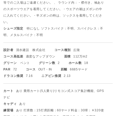
等でのご入場はご遠慮ください。 、 ラウンド内：・襟付き、袖あり
のスポーツウエアを着用してください。
・ウエアの裾はズボンの中
に入れてください。
・半ズボンの時は、ソックスを着用してくださ
い。
シューズ指定
特になし ソフトスパイク：不明、スパイクレス：不
明、メタルスパイク：不明
設計者
清水建設 株式会社
コース種別
丘陵
コース高低差
適度なアップダウン
面積
112万m2
グリーン
ベント
グリーン数
2
ホール数
18
PAR
72
コース
OUT・IN
距離
6685ヤード
ドラコン推奨
7.16
ニアピン推奨
2.13
カート
あり 乗用カート(5人乗り)
リモコン式
スコア集計機能、GPS
ナビ
キャディ
あり
練習場
あり 打席数：15打席
距離：60ヤード
料金：30球：￥320
使