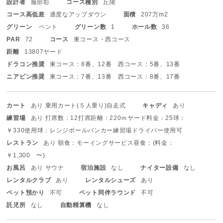
設計者
服部彰
コース種別
丘陵
コース高低差
適度なアップダウン
面積
207万m2
グリーン
ベント
グリーン数
1
ホール数
36
PAR
72
コース
東コース・西コース
距離
13807ヤード
ドラコン推奨
東コース：8番、12番 西コース：5番、13番
ニアピン推奨
東コース：7番、13番 西コース：8番、17番
カート
あり 乗用カート(５人乗り)
自走式
キャディ
あり
練習場
あり 打席数：12打席
距離：220ｍヤード
料金：25球：
￥330
使用球：レンジボール
バンカー練習場
ドライバー使用可
レストラン
あり 朝食：モーイングサービス
昼食：(料金：
￥1,300 〜)
お風呂
あり サウナ
宿泊施設
なし
ナイター設備
なし
レンタルクラブ
あり
レンタルシューズ
あり
ペット預かり
不可
ペット同伴ラウンド
不可
託児所
なし
自動精算機
なし