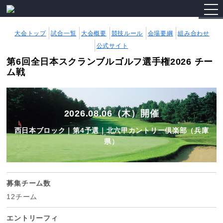
togg
navi
大会トップ
試合一覧
大会概要
競技ルール
会場要綱
組み合わせ
公式サイト
第6回全日本スクランブルゴルフ選手権2026 チー
ム戦
2026.08.06（木）開催
西日本ブロック｜第4予選｜北六甲カントリー倶楽部（兵庫
県）
募集チーム数
12チーム
エントリーフィ