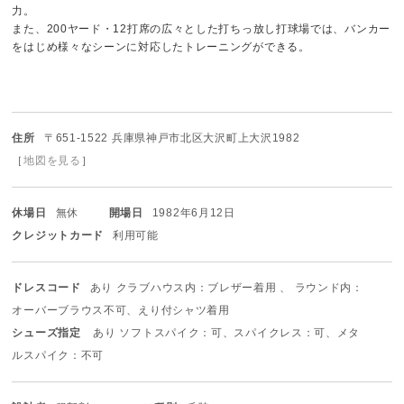
力。
また、200ヤード・12打席の広々とした打ちっ放し打球場では、バンカー
をはじめ様々なシーンに対応したトレーニングができる。
住所
〒651-1522 兵庫県神戸市北区大沢町上大沢1982
［
地図を見る
］
休場日
無休
開場日
1982年6月12日
クレジットカード
利用可能
ドレスコード
あり クラブハウス内：ブレザー着用 、 ラウンド内：
オーバーブラウス不可、えり付シャツ着用
シューズ指定
あり ソフトスパイク：可、スパイクレス：可、メタ
ルスパイク：不可