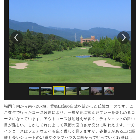
福岡市内から南へ20km、背振山麓の自然を活かした丘陵コースです。こ
こ数年で行ったコース改造により、一層変化に富んだプレーを楽しめるコ
ースになっています。アウトコースは池越えが多く、ティショットの狙い
目が難しい。しかしそれによって戦術の面白さが充分に味わえます。一方
インコースはフェアウェイも広く優しく見えますが、谷越えがある上に距
離も長いショートの17番やクラブハウスに向かって打っていく18番はし