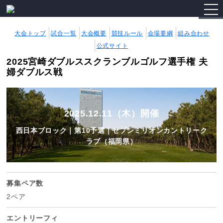
togg
navi
大会トップ
試合一覧
大会概要
競技ルール
会場要綱
組み合わせ
公式サイト
2025宮崎ダブルススクランブルゴルフ選手権 夫
婦ダブルス戦
2025.12.11（木）開催
西日本ブロック｜第10予選｜セブンミリオンカントリーク
ラブ（福岡県）
募集ペア数
2ペア
エントリーフィ