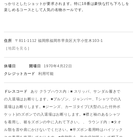
っかりとしたショットが要求されます。特に18番は豪快な打ち下ろしを
楽しめるコースとして人気の名物ホールです。
住所
〒811-1112 福岡県福岡市早良区大字小笠木103-1
［
地図を見る
］
休場日
開場日
1970年4月22日
クレジットカード
利用可能
ドレスコード
あり クラブハウス内：■ スリッパ、サンダル履きで
の入退場はお断りします。
■ブルゾン、ジャンパー、Tシャツでの入
退場はお断りします。
■ジーンズ、カーゴタイプ(大型のふた付外ポ
ケット)のズボンでの入退場はお断りします。
■襟と袖のあるシャツ
を着用し、裾をズボンの中に入れて下さい。 、 ラウンド内：■タオ
ル類を首や肩にかけないでください。
■半ズボン着用時はハイソック