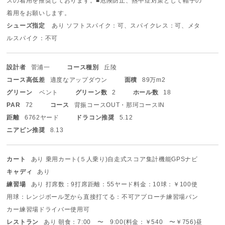
スの着用を推奨しております。
■危険防止、熱中症対策として帽子の
着用をお願いします。
シューズ指定
あり ソフトスパイク：可、スパイクレス：可、メタ
ルスパイク：不可
設計者
菅浦一
コース種別
丘陵
コース高低差
適度なアップダウン
面積
89万m2
グリーン
ベント
グリーン数
2
ホール数
18
PAR
72
コース
背振コースOUT・那珂コースIN
距離
6762ヤード
ドラコン推奨
5.12
ニアピン推奨
8.13
カート
あり 乗用カート(５人乗り)
自走式
スコア集計機能
GPSナビ
キャディ
あり
練習場
あり 打席数：9打席
距離：55ヤード
料金：10球：￥100
使
用球：レンジボール
芝から直接打てる：不可
アプローチ練習場
バン
カー練習場
ドライバー使用可
レストラン
あり 朝食：7:00 〜 9:00(料金：￥540 〜￥756)
昼