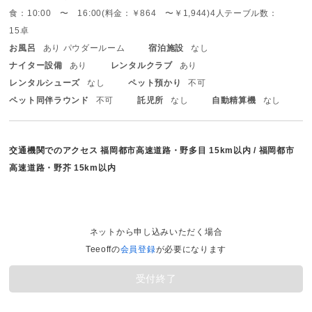
食：10:00 〜 16:00(料金：￥864 〜￥1,944)
4人テーブル数：
15卓
お風呂
あり パウダールーム
宿泊施設
なし
ナイター設備
あり
レンタルクラブ
あり
レンタルシューズ
なし
ペット預かり
不可
ペット同伴ラウンド
不可
託児所
なし
自動精算機
なし
交通機関でのアクセス
福岡都市高速道路・野多目 15km以内 / 福岡都市
高速道路・野芥 15km以内
ネットから申し込みいただく場合
Teeoffの
会員登録
が必要になります
受付終了