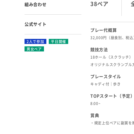
38ペア
組み合わせ
公式サイト
プレー代概算
32,000円（昼食別、税
2人で参加
平日開催
男女ペア
競技方法
18ホール（スクラッチ）
オリジナルスクランブル
プレースタイル
キャディ付｜歩き
TOPスタート（予定
8:00~
賞典
・規定上位ペアに副賞を