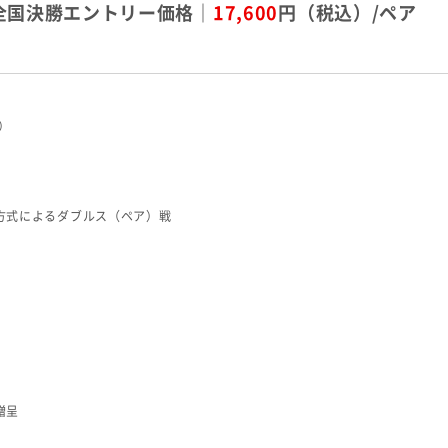
全国決勝エントリー価格｜
17,600
円（税込）/ペア
込）
方式によるダブルス（ペア）戦
）
贈呈