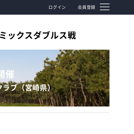
toggle
ログイン
会員登録
navigation
 ミックスダブルス戦
）開催
クラブ（宮崎県）