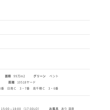
面積
99万m2
グリーン
ベント
ス
距離
10518ヤード
8番 日南Ｃ 3・7番 高千穂Ｃ 3・6番
:00～18:00 （17:30LO）
お風呂
あり 温泉