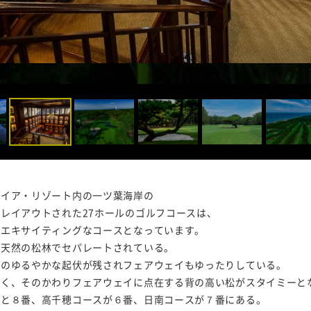
ガイア・リゾート内の一ツ葉海岸の
レイアウトされた27ホールのゴルフコースは、
にエキサイティングなコースとなっています。
、天然の松林でセパレートされている。
然のゆるやかな起伏が残されフェアウェイもゆったりしている。
なく、そのかわりフェアウェイに点在する背の高い松がスタイミーと
番と８番、高千穂コースが６番、日南コースが７番にある。