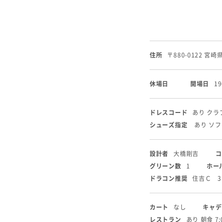
住所
〒880-0122 宮
休場日
開場日
1
ドレスコード
あり ク
シューズ指定
あり ソ
設計者
大橋剛吉
コ
グリーン数
1
ホー
ドラコン推奨
住吉Ｃ 3
カート
なし
キャデ
レストラン
あり 朝食 7: