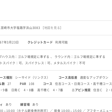
崎県宮崎市大字塩路字浜山3083
［
地図を見る
］
967年3月23日
クレジットカード
利用可能
ラブハウス内：ゴルフ場規定に準ずる 、 ラウンド内：ゴルフ場規定に準ずる
フトスパイク：可、スパイクレス：可、メタルスパイク：不可
ース種別
シーサイド（リンクス）
コース高低差
適度なアップダウン
ル数
27
PAR
108
コース
住吉コース・日南コース・高千穂コー
・9番 日南Ｃ 4・8番 高千穂Ｃ 4・7番
ニアピン推奨
住吉Ｃ 2・
ィ
あり
練習場
あり
00～10:00（ホテル朝食券利用可）／ 昼食 10:00～15:00 ／ アフターメニュー 15