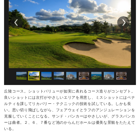
丘陵コース。ショットバリューが如実に表れるコース造りがコンセプト。
良いショットには次打がやさしいエリアを用意し、ミスショットにはペナ
ルティを課してリカバリー・テクニックの技術を試している。しかも長
い。思い切り飛ばしながら、フェアウェイとラフのアンジュレーションを
克服していくことになる。サンド・バンカーはやさしいが、グラスバンカ
ーは曲者。２、６、７番など池のからんだホールは優美な景観をたたえて
いる。