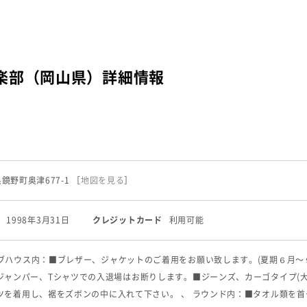
楽部（岡山県）詳細情報
山県鏡野町奥津677-1
［
地図を見る
］
1998年3月31日
クレジットカード
利用可能
ラブハウス内：■ブレザー、ジャケットのご着用をお願い致します。
(夏期６月〜
ジャンパー、Tシャツでの入退場はお断りします。
■ジーンズ、カーゴタイプ(
ツを着用し、裾をズボンの中に入れて下さい。 、 ラウンド内：■タオル類を