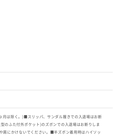
９月は除く。)
■スリッパ、サンダル履きでの入退場はお断
大型のふた付外ポケット)のズボンでの入退場はお断りしま
首や肩にかけないでください。
■半ズボン着用時はハイソッ