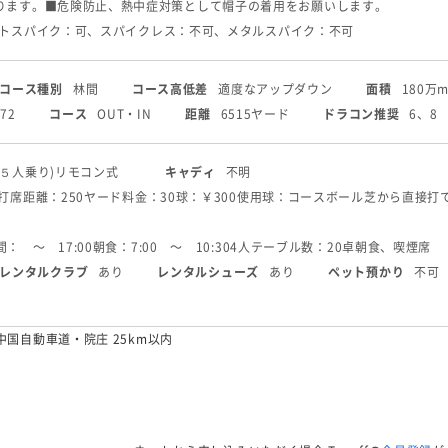
ります。
■危険防止、熱中症対策として帽子の着用をお願いします。
フトスパイク：可、スパイクレス：不可、メタルスパイク：不可
コース種別
林間
コース高低差
適度なアップダウン
面積
180万m
72
コース
OUT・IN
距離
6515ヤード
ドラコン推奨
6、8
(５人乗り)
リモコン式
キャディ
不明
0打席
距離：250ヤード
料金：30球：￥300
使用球：コースボール
芝から直接打
： 〜 17:00
朝食：7:00 〜 10:30
4人テーブル数：20卓
朝食、喫煙席
レンタルクラブ
あり
レンタルシューズ
あり
ペット預かり
不可
中国自動車道・院庄 25km以内