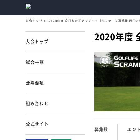
総合トップ
2020年度 全日本女子アマチュアゴルファーズ選手権 西日本
2020年
大会トップ
試合一覧
会場要項
組み合わせ
公式サイト
募集数
エン