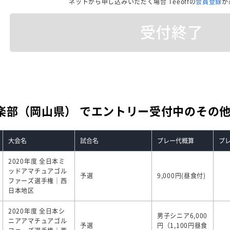
ネットから申し込みいただく場合
Teeoffの
会員登録
が
受付終了
楽部（岡山県） でエントリー受付中のその
大会名
試合名
プレー代概算
プ
2020年度 全日本ミ
ッドアマチュアゴル
予選
9,000円(昼食付)
ファーズ選手権｜西
日本地区
2020年度 全日本シ
男子シニア6,000
ニアアマチュアゴル
予選
円（1,100円昼食