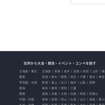
住所から大会・競技・イベント・コンペを探す
北海道・東北
北海道
青森
岩手
宮城
秋田
山形
福
関東
茨城
栃木
群馬
埼玉
千葉
東京
神奈
甲信越・北陸
新潟
富山
石川
福井
山梨
長野
東海
岐阜
静岡
愛知
三重
関西
滋賀
京都
大阪
兵庫
奈良
和歌山
中国・四国
鳥取
島根
岡山
広島
山口
徳島
香川