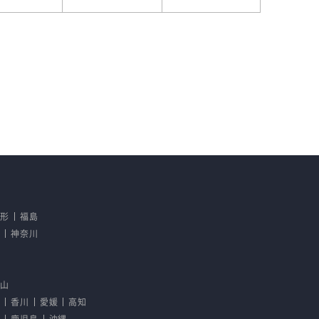
山形
福島
京
神奈川
野
歌山
島
香川
愛媛
高知