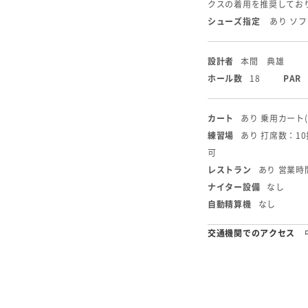
クスの着用を推奨してお
シューズ指定
あり ソ
設計者
本間 典雄
ホール数
18
PAR
カート
あり 乗用カート
練習場
あり 打席数：1
可
レストラン
あり 営業時間
ナイター設備
なし
自動精算機
なし
交通機関でのアクセス