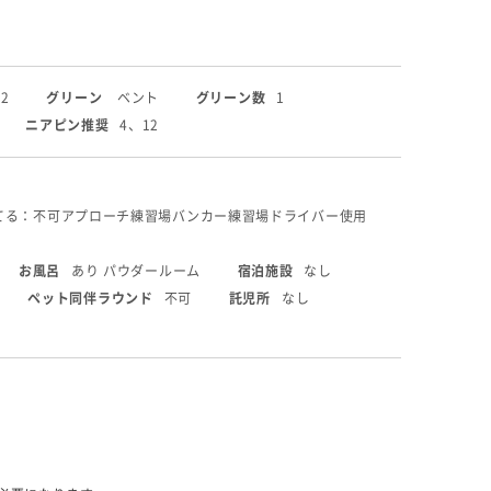
2
グリーン
ベント
グリーン数
1
ニアピン推奨
4、12
てる：不可
アプローチ練習場
バンカー練習場
ドライバー使用
お風呂
あり パウダールーム
宿泊施設
なし
ペット同伴ラウンド
不可
託児所
なし