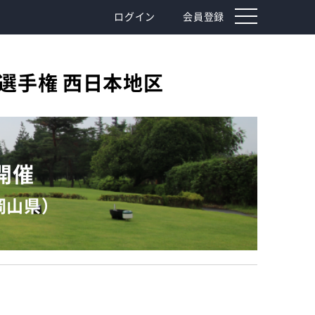
toggle
ログイン
会員登録
navigation
選手権 西日本地区
）開催
岡山県）