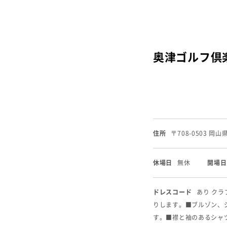
奥津ゴルフ倶
住所
〒708-0503 岡
休場日
無休
開場日
ドレスコード
あり ク
りします。
■ブルゾン、
す。
■襟と袖のあるシャ