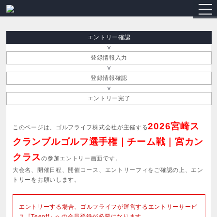
togg
navi
エントリー確認
登録情報入力
登録情報確認
エントリー完了
2026宮崎ス
このページは、ゴルフライフ株式会社が主催する
クランブルゴルフ選手権｜チーム戦｜宮カン
クラス
の参加エントリー画面です。
大会名、開催日程、開催コース、エントリーフィをご確認の上、エン
トリーをお願いします。
エントリーする場合、ゴルフライフが運営するエントリーサービ
ス『Teeoff』への会員登録が必要になります。