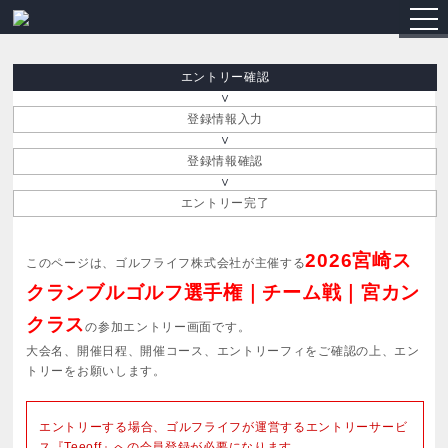
togg
navi
エントリー確認
登録情報入力
登録情報確認
エントリー完了
2026宮崎ス
このページは、ゴルフライフ株式会社が主催する
クランブルゴルフ選手権｜チーム戦｜宮カン
クラス
の参加エントリー画面です。
大会名、開催日程、開催コース、エントリーフィをご確認の上、エン
トリーをお願いします。
エントリーする場合、ゴルフライフが運営するエントリーサービ
ス『Teeoff』への会員登録が必要になります。