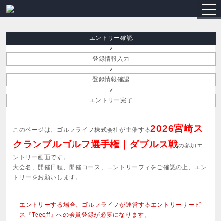
togg
navi
エントリー確認
登録情報入力
登録情報確認
エントリー完了
2026宮崎ス
このページは、ゴルフライフ株式会社が主催する
クランブルゴルフ選手権｜ダブルス戦
の参加エ
ントリー画面です。
大会名、開催日程、開催コース、エントリーフィをご確認の上、エン
トリーをお願いします。
エントリーする場合、ゴルフライフが運営するエントリーサービ
ス『Teeoff』への会員登録が必要になります。