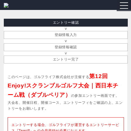
togg
navi
エントリー確認
登録情報入力
登録情報確認
エントリー完了
第12回
このページは、ゴルフライフ株式会社が主催する
Enjoy!スクランブルゴルフ大会｜西日本チ
ーム戦（ダブルペリア）
の参加エントリー画面です。
大会名、開催日程、開催コース、エントリーフィをご確認の上、エン
トリーをお願いします。
エントリーする場合、ゴルフライフが運営するエントリーサービ
ス『Teeoff』への会員登録が必要になります。